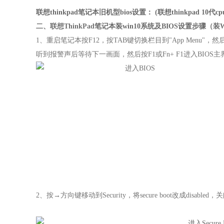
联想thinkpad笔记本旧机型bios设置： (联想thinkpad 10
二、
联想
ThinkPad
笔记本装win10系统及BIOS设置步骤
（装W
1
、重启笔记本按
F12
，
按TAB键切换栏目到"App Menu"，然后
听到报警声后等待下一画面，然后按F1或Fn+ F1进入BIOS主
2
、
按
→
方向键移动到
Security
，将
secure boot
改成
disabled
，关