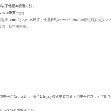
代cpu以下笔记本设置方法)
IN10重要一步）
选择"setup"进入BIOS设置，或是看到lenovo或ThinkPad标识后多次按Ent
界面。
如下图所示；
闭安全启动，无论是uefi还是legacy模式安装都要关闭安全启动，如下图