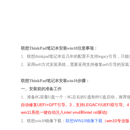
联想
ThinkPad笔记本安装win10
注意事项：
1、联想thinkpad笔记本近几年的配置不支持legacy引导，
2、采用uefi方式安装系统，需要采用支持修复uefi引导的安
联想
ThinkPad笔记本安装win10
步骤：
一、安装前的准备工作
1
、准备
8G
容量
U
盘一个：
8G
左右的
U
盘制作U盘启动，推荐
自动修复UEFI+GPT引导。3，支持LEGACY/UEFI双引导。
win11系统一键自动注入intel vmd和intel rst驱动)
联想WIN10镜像下载
（win10专业
2
、联想
win10
镜像下载：