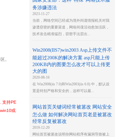
务涉嫌违法
2023-11-27
当前，网络空间已经成为境外间谍情报机关对我
渗透窃密的重要渠道，网络间谍活动愈加活跃，
技术攻击精准猛烈，窃密手法层出...
Win2008(IIS7)win2003 Asp上传文件不
能超过200K的解决方案 asp只能上传
分区。
200KB内的图要怎么改才可以上传更
大的图
2020-08-16
在 Win2008(iis 7.0)和Win2003(iis 6.0) 中，默认设
置是特别严格和安全的，这样可以最...
，支持PE
网站首页关键词经常被篡改 网站安全
in10或
怎么做 如何解决网站首页老是被篡改
经常反复被篡改
2019-12-20
网站首页被篡改说明你网站程序有漏洞导致被上