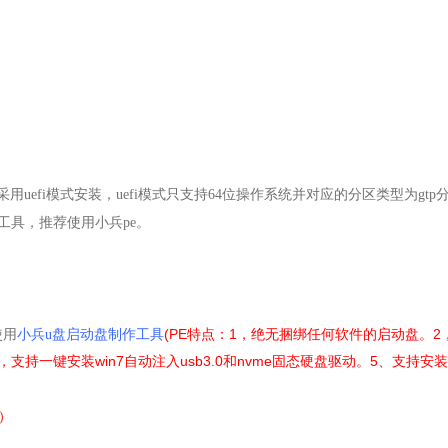
只能采用uefi模式安装，uefi模式只支持64位操作系统并对应的分区类型为gtp
装工具，推荐使用小兵pe。
(PE特点：1，绝无捆绑任何软件的启动盘。2
使用
小兵u盘启动盘制作工具
4，支持一键安装win7自动注入usb3.0和nvme固态硬盘驱动。5、支持安装w
版）