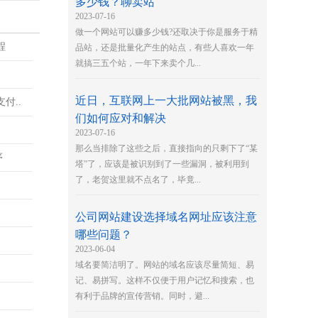
多少钱？聊卖站
2023-07-16
做一个网站可以赚多少钱?还取决于你是服务于精
程
品站，还是批量化产生的站点，有些人喜欢一年
就搞三五个站，一年下来卖个几...
.
近日，互联网上一大批网站被黑，我
付..
们如何应对和解决
2023-07-16
那么当排除了这些之后，直接指向的只剩下了“某
序
塔”了，应该是被识别到了一些漏洞，被利用到
了，老贺这里就不点名了，毕竟...
公司网站建设选择域名网址应该注意
哪些问题？
2023-06-04
域名要简洁明了。网站的域名应该尽量简短、易
记、易拼写。这样不仅便于用户记忆和搜索，也
有利于品牌的宣传营销。同时，避...