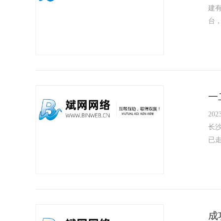
​
台
一
2023
长沙
已走
成